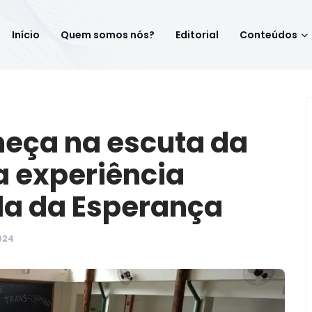
Início
Quem somos nós?
Editorial
Conteúdos
eça na escuta da
a experiência
da da Esperança
024