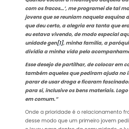
com os fracos…’, me programei de tal m
jovens que se reuniam naquela esquina d
que deu certo, a alegria era tanta que e
eu estava vivendo, de modo especial aq
unidade gen
[1]
, minha família, a paróqu
dividia a minha vida pelo acompanhamen
Esse desejo de partilhar, de colocar em c
também aqueles que pediram ajuda no in
parar de usar droga e ficaram fascinado
para si, inclusive os bens materiais. Logo
em comum.”
Onde a prioridade é o relacionamento fr
desse modo que um primeiro jovem pediu 