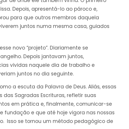
gar de onde ele também vinha. O primeiro
ssa. Depois, apresentá-lo ao pároco e,
morou para que outros membros daquela
 viverem juntos numa mesma casa, guiados
sse novo “projeto”. Diariamente se
angelho. Depois jantavam juntos,
s vividas naquele dia de trabalho e
eriam juntos no dia seguinte.
mo a escuta da Palavra de Deus. Aliás, essas
 das Sagradas Escrituras, refletir suas
untos em prática e, finalmente, comunicar-se
 de fundação e que até hoje vigora nas nossas
o. Isso se tornou um método pedagógico de