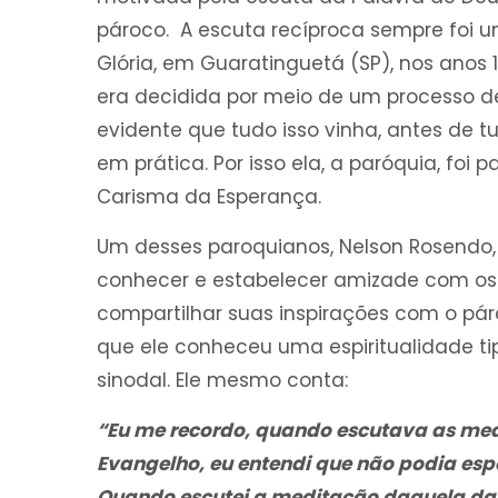
pároco. A escuta recíproca sempre foi 
Glória, em Guaratinguetá (SP), nos anos 1
era decidida por meio de um processo de 
evidente que tudo isso vinha, antes de t
em prática. Por isso ela, a paróquia, fo
Carisma da Esperança.
Um desses paroquianos, Nelson Rosendo,
conhecer e estabelecer amizade com os
compartilhar suas inspirações com o páro
que ele conheceu uma espiritualidade tip
sinodal. Ele mesmo conta:
“Eu me recordo, quando escutava as medi
Evangelho, eu entendi que não podia espe
Quando escutei a meditação daquela da ca