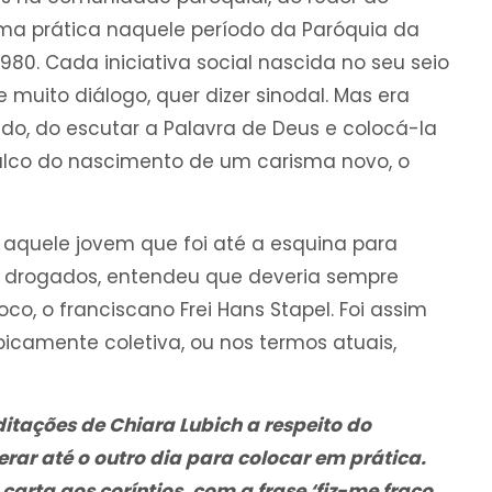
uma prática naquele período da Paróquia da
980. Cada iniciativa social nascida no seu seio
muito diálogo, quer dizer sinodal. Mas era
udo, do escutar a Palavra de Deus e colocá-la
i palco do nascimento de um carisma novo, o
 aquele jovem que foi até a esquina para
 drogados, entendeu que deveria sempre
co, o franciscano Frei Hans Stapel. Foi assim
icamente coletiva, ou nos termos atuais,
tações de Chiara Lubich a respeito do
rar até o outro dia para colocar em prática.
rta aos coríntios, com a frase ‘fiz-me fraco