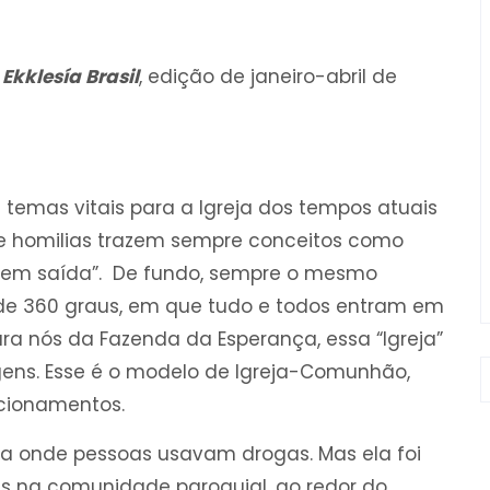
a
Ekklesía Brasil
, edição de janeiro-abril de
 temas vitais para a Igreja dos tempos atuais
 e homilias trazem sempre conceitos como
reja em saída”. De fundo, sempre o mesmo
 de 360 graus, em que tudo e todos entram em
 Para nós da Fazenda da Esperança, essa “Igreja”
gens. Esse é o modelo de Igreja-Comunhão,
acionamentos.
 onde pessoas usavam drogas. Mas ela foi
s na comunidade paroquial, ao redor do