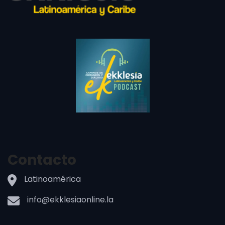
Contacto
Latinoamérica
info@ekklesiaonline.la