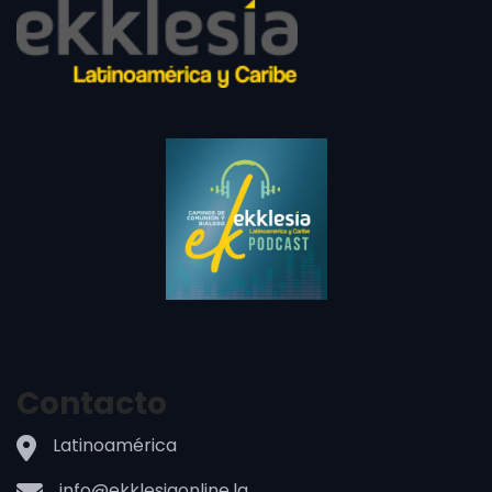
Contacto
Latinoamérica
info@ekklesiaonline.la