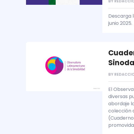
BY
REDACCIO
Descarga la
junio 2025.
Cuader
Sinoda
BY
REDACCIO
El Observa
diversas p
abordaje l
colección 
(Cuadernos
promovidas