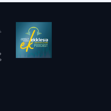
,
e
e