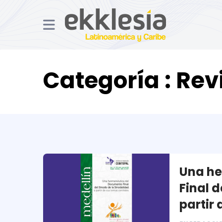
Categoría : Rev
Una he
Final 
partir