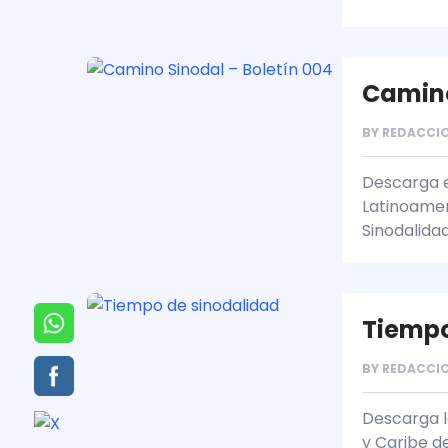
Camino
BY
REDACCIO
Descarga e
Latinoamer
Sinodalida
Tiempo
BY
REDACCIO
Descarga la
y Caribe d