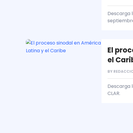
Descarga la
septiembre
El pro
el Cari
BY
REDACCIO
Descarga la
CLAR.