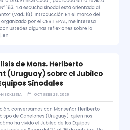
 la Dra. Emilce Cuda*, publicada en la revista
° 183. “La escucha sinodal está orientada al
nto” (Vad.: 18). Introducción En el marco del
organizado por el CEBITEPAL, me interesa
con ustedes algunas reflexiones sobre la
, en
lisis de Mons. Heriberto
t (Uruguay) sobre el Jubileo
 Equipos Sinodales
N EKKLESIA
OCTUBRE 28, 2025
ición, conversamos con Monseñor Heriberto
bispo de Canelones (Uruguay), quien nos
ómo ha vivido el Jubileo de los Equipos
 realizado en Roma del 24 al 26 de octubre. Un