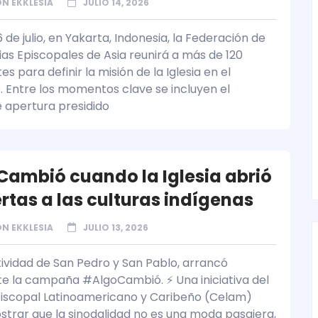
N EKKLESIA
JULIO 14, 2026
6 de julio, en Yakarta, Indonesia, la Federación de
as Episcopales de Asia reunirá a más de 120
es para definir la misión de la Iglesia en el
. Entre los momentos clave se incluyen el
e apertura presidido
ambió cuando la Iglesia abrió
ertas a las culturas indígenas
N EKKLESIA
JULIO 13, 2026
tividad de San Pedro y San Pablo, arrancó
te la campaña #AlgoCambió. ⚡ Una iniciativa del
iscopal Latinoamericano y Caribeño (Celam)
trar que la sinodalidad no es una moda pasajera,