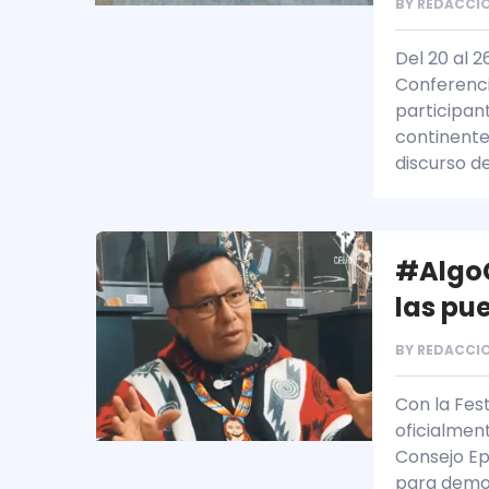
BY
REDACCIO
Del 20 al 2
Conferenci
participant
continente
discurso d
#AlgoC
las pu
BY
REDACCIO
Con la Fes
oficialmen
Consejo Ep
para demos