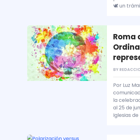
🕊️ un trám
Roma a
Ordina
repres
BY
REDACCIO
Por Luz Ma
comunicado
la celebra
al 25 de j
Iglesias de