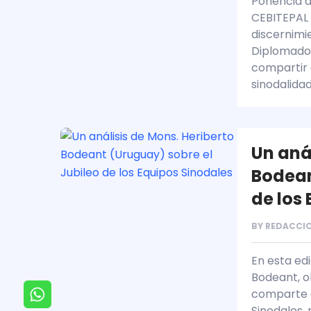
Ponencia de
CEBITEPAL N
discernimie
Diplomado 
compartir 
sinodalidad
Un aná
Bodean
de los
BY
REDACCIO
En esta ed
Bodeant, o
comparte c
Sinodales,