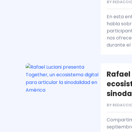
BY
REDACCIO
En esta ent
habla sobre
participant
nos ofrece 
durante el
Rafael
ecosist
sinoda
BY
REDACCIO
Compartimo
septiembre