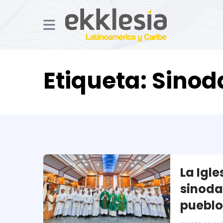
Etiqueta:
Sinod
La Igle
sinodal
pueblo