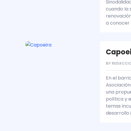
Sinodalidad
cuando la 
renovación 
a conocer 
Capoe
BY
REDACCIO
En el barri
Asociación
una propue
política y
temas incu
desarrollo