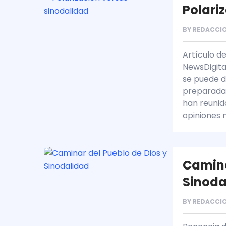
Polari
BY
REDACCIO
Artículo d
NewsDigita
se puede d
preparada 
han reunid
opiniones 
Camina
Sinoda
BY
REDACCIO