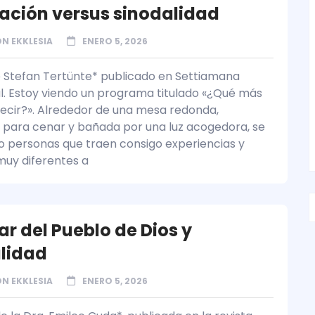
zación versus sinodalidad
N EKKLESIA
ENERO 5, 2026
e Stefan Tertünte* publicado en Settiamana
l. Estoy viendo un programa titulado «¿Qué más
ecir?». Alrededor de una mesa redonda,
para cenar y bañada por una luz acogedora, se
o personas que traen consigo experiencias y
muy diferentes a
r del Pueblo de Dios y
lidad
N EKKLESIA
ENERO 5, 2026