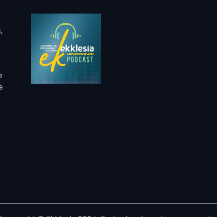
,
e
e