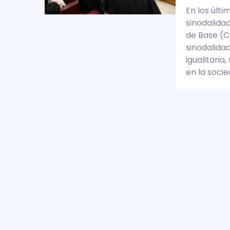
En los últ
sinodalida
de Base (C
sinodalida
igualitaria
en la soc