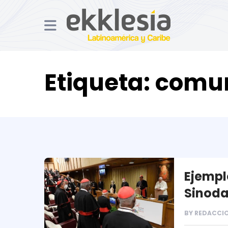
Etiqueta:
comun
Ejempl
Sinoda
BY
REDACCIO