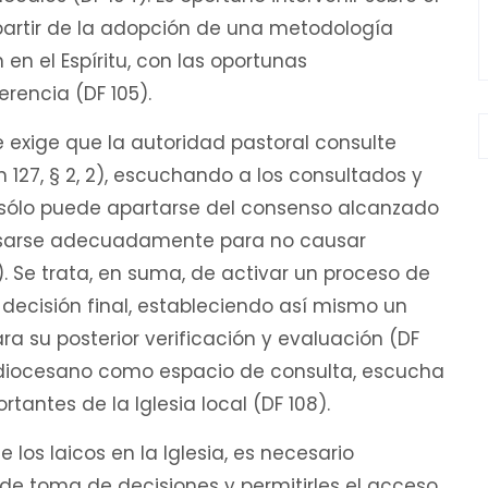
artir de la adopción de una metodología
en el Espíritu, con las oportunas
rencia (DF 105).
e exige que la autoridad pastoral consulte
 127, § 2, 2), escuchando a los consultados y
r sólo puede apartarse del consenso alcanzado
resarse adecuadamente para no causar
. Se trata, en suma, de activar un proceso de
a decisión final, estableciendo así mismo un
 su posterior verificación y evaluación (DF
o diocesano como espacio de consulta, escucha
tantes de la Iglesia local (DF 108).
los laicos en la Iglesia, es necesario
de toma de decisiones y permitirles el acceso