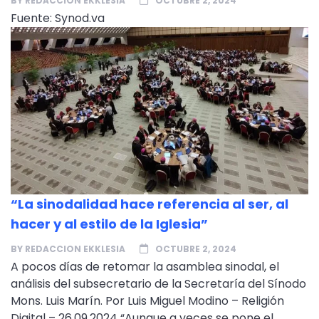
BY
REDACCION EKKLESIA
OCTUBRE 2, 2024
Fuente: Synod.va
“La sinodalidad hace referencia al ser, al
hacer y al estilo de la Iglesia”
BY
REDACCION EKKLESIA
OCTUBRE 2, 2024
A pocos días de retomar la asamblea sinodal, el
análisis del subsecretario de la Secretaría del Sínodo
Mons. Luis Marín. Por Luis Miguel Modino – Religión
Digital – 26.09.2024 “Aunque a veces se pone el