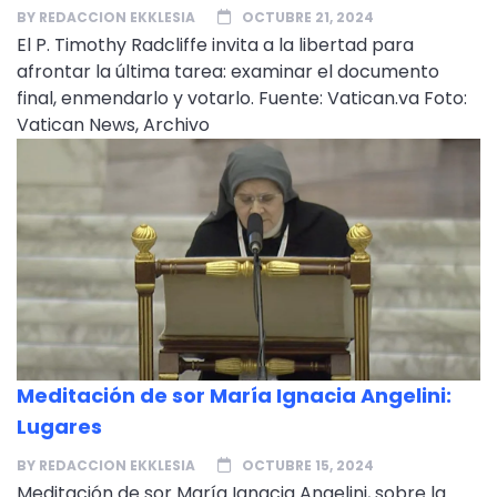
BY
REDACCION EKKLESIA
OCTUBRE 21, 2024
El P. Timothy Radcliffe invita a la libertad para
afrontar la última tarea: examinar el documento
final, enmendarlo y votarlo. Fuente: Vatican.va Foto:
Vatican News, Archivo
Meditación de sor María Ignacia Angelini:
Lugares
BY
REDACCION EKKLESIA
OCTUBRE 15, 2024
Meditación de sor María Ignacia Angelini, sobre la